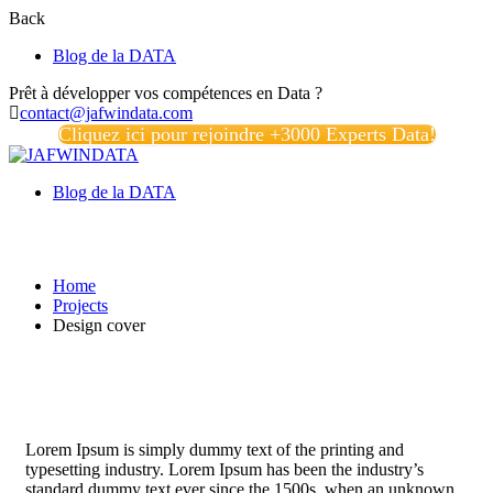
Back
Blog de la DATA
Prêt à développer vos compétences en Data ?
contact@jafwindata.com
Cliquez ici pour rejoindre +3000 Experts Data!
Blog de la DATA
Projects
Home
Projects
Design cover
Lorem Ipsum is simply dummy text of the printing and
typesetting industry. Lorem Ipsum has been the industry’s
standard dummy text ever since the 1500s, when an unknown