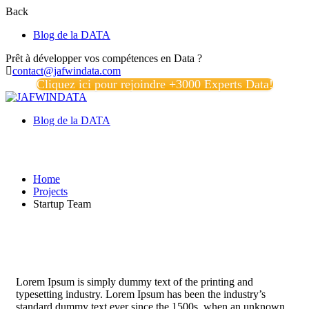
Back
Blog de la DATA
Prêt à développer vos compétences en Data ?
contact@jafwindata.com
Cliquez ici pour rejoindre +3000 Experts Data!
Blog de la DATA
Projects
Home
Projects
Startup Team
Lorem Ipsum is simply dummy text of the printing and
typesetting industry. Lorem Ipsum has been the industry’s
standard dummy text ever since the 1500s, when an unknown