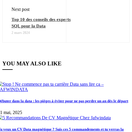
Next post
Top 10 des conseils des experts
SQL pour la Data
2 mars 2024
YOU MAY ALSO LIKE
ébuter dans la data : les pièges à éviter pour ne pas perdre un an dès le départ
1 mai, 2025
u veux un CV Data magnétique ? Suis ces 5 commandements et tu verras la