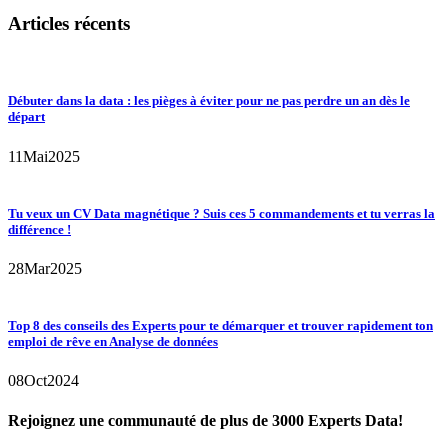
Articles récents
Débuter dans la data : les pièges à éviter pour ne pas perdre un an dès le
départ
11
Mai
2025
Tu veux un CV Data magnétique ? Suis ces 5 commandements et tu verras la
différence !
28
Mar
2025
Top 8 des conseils des Experts pour te démarquer et trouver rapidement ton
emploi de rêve en Analyse de données
08
Oct
2024
Rejoignez une communauté de plus de 3000 Experts Data!