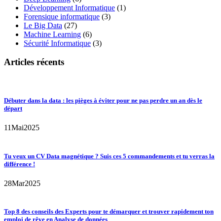
Développement Informatique
(1)
Forensique informatique
(3)
Le Big Data
(27)
Machine Learning
(6)
Sécurité Informatique
(3)
Articles récents
Débuter dans la data : les pièges à éviter pour ne pas perdre un an dès le
départ
11
Mai
2025
Tu veux un CV Data magnétique ? Suis ces 5 commandements et tu verras la
différence !
28
Mar
2025
Top 8 des conseils des Experts pour te démarquer et trouver rapidement ton
emploi de rêve en Analyse de données