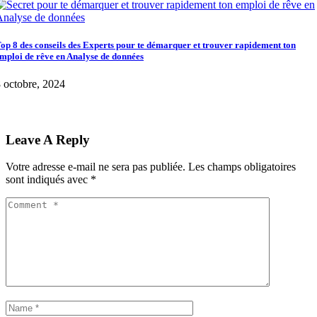
op 8 des conseils des Experts pour te démarquer et trouver rapidement ton
mploi de rêve en Analyse de données
 octobre, 2024
Leave A Reply
Votre adresse e-mail ne sera pas publiée.
Les champs obligatoires
sont indiqués avec
*