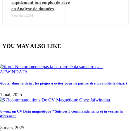
rapidement ton emploi de rêve
en Analyse de données
8 octobre 2024
YOU MAY ALSO LIKE
ébuter dans la data : les pièges à éviter pour ne pas perdre un an dès le départ
1 mai, 2025
u veux un CV Data magnétique ? Suis ces 5 commandements et tu verras la
ifférence !
8 mars, 2025