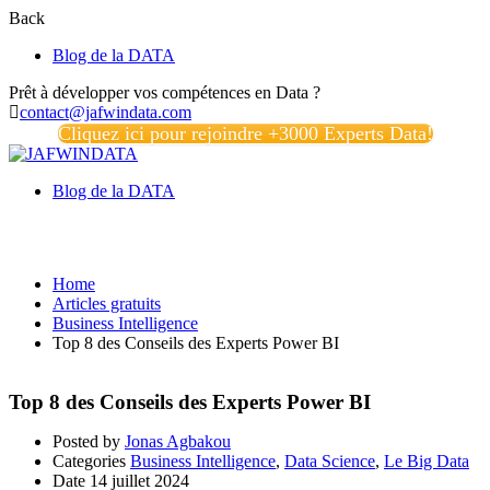
Back
Blog de la DATA
Prêt à développer vos compétences en Data ?
contact@jafwindata.com
Cliquez ici pour rejoindre +3000 Experts Data!
Blog de la DATA
Business Intelligence
Home
Articles gratuits
Business Intelligence
Top 8 des Conseils des Experts Power BI
Top 8 des Conseils des Experts Power BI
Posted by
Jonas Agbakou
Categories
Business Intelligence
,
Data Science
,
Le Big Data
Date
14 juillet 2024