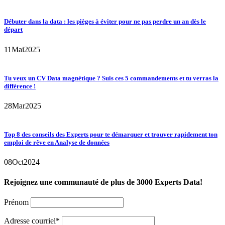
Débuter dans la data : les pièges à éviter pour ne pas perdre un an dès le
départ
11
Mai
2025
Tu veux un CV Data magnétique ? Suis ces 5 commandements et tu verras la
différence !
28
Mar
2025
Top 8 des conseils des Experts pour te démarquer et trouver rapidement ton
emploi de rêve en Analyse de données
08
Oct
2024
Rejoignez une communauté de plus de 3000 Experts Data!
Prénom
Adresse courriel*