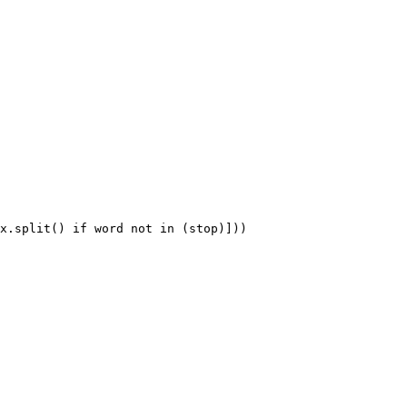
x
.
split
(
)
if
 word 
not
in
(
stop
)
]
)
)