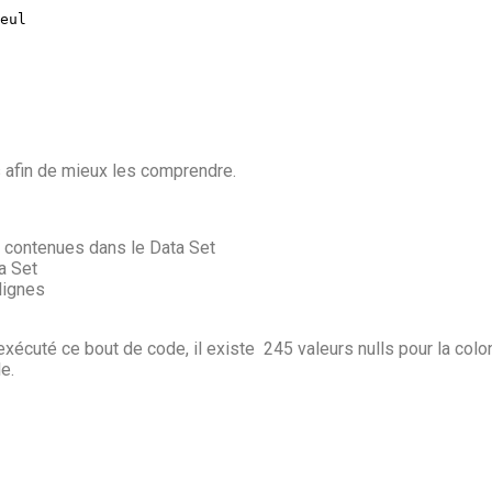
eul

s afin de mieux les comprendre.
s contenues dans le Data Set
a Set
lignes
cuté ce bout de code, il existe 245 valeurs nulls pour la colon
e.