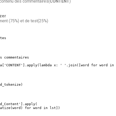
 contenu des commentaires(
CONTENT
)
zer
ement
(75
%
) et de test(25
%
)
tes
s commentaires
a
[
'CONTENT'
]
.
apply
(
lambda
 x
:
' '
.
join
(
[
word 
for
 word 
in
 
d_tokenize
)
d_Content'
]
.
apply
(
atize
(
word
)
for
 word 
in
 lst
]
)