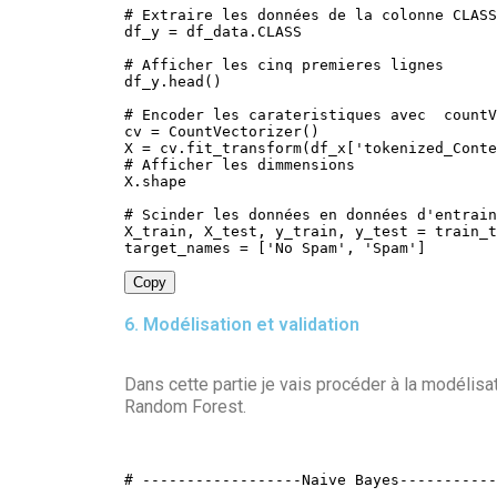
# Extraire les données de la colonne CLASS
df_y 
=
 df_data
.
CLASS

# Afficher les cinq premieres lignes
df_y
.
head
(
)
# Encoder les carateristiques avec  countV
cv 
=
 CountVectorizer
(
)
X 
=
 cv
.
fit_transform
(
df_x
[
'tokenized_Conte
# Afficher les dimmensions
X
.
shape

# Scinder les données en données d'entrain
X_train
,
 X_test
,
 y_train
,
 y_test 
=
 train_t
target_names 
=
[
'No Spam'
,
'Spam'
]
Copy
6. Modélisation et validation
Dans cette partie je vais procéder à la modélisat
Random Forest.
# ------------------Naive Bayes-----------