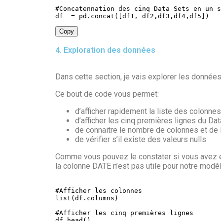
#Concatennation des cinq Data Sets en un s
df  
=
 pd
.
concat
(
[
df1
,
 df2
,
df3
,
df4
,
df5
]
)
Copy
4. Exploration des données
Dans cette section, je vais explorer les donnée
Ce bout de code vous permet:
d’afficher rapidement la liste des colonne
d’afficher les cinq
premières
lignes du Dat
de connaitre le nombre de colonnes et de 
de vérifier s’il existe des valeurs nulls
Comme vous pouvez le constater si vous avez exé
la colonne DATE n’est pas utile pour notre
modèl
list
(
df
.
columns
)
#Afficher les cinq premières lignes

df
.
head
(
)