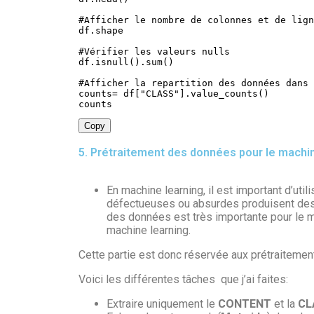
#Afficher le nombre de colonnes et de lign
df
.
shape

#
V
érifier les valeurs nulls

df
.
isnull
(
)
.
sum
(
)
#Afficher la repartition des données dans 
counts
=
 df
[
"CLASS"
]
.
value_counts
(
)
counts
Copy
5. Prétraitement des données pour le machin
En machine learning, il est important d’u
défectueuses ou absurdes produisent des 
des données est très importante pour le m
machine learning.
Cette partie est donc réservée aux prétraiteme
Voici les différentes tâches que j’ai faites:
Extraire uniquement le
CONTENT
et la
CL