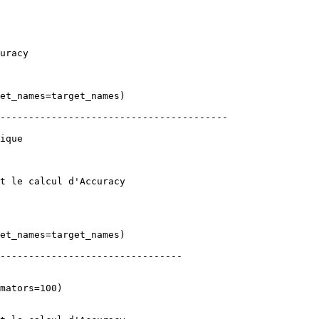
uracy
et_names
=
target_names
)
----------------------------------------
ique
t le calcul d'Accuracy
et_names
=
target_names
)
--------------------------------
mators
=
100
)