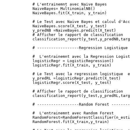
# L'entrainemnt avec Naive Bayes
NaiveBayes
=
 MultinomialNB
(
)
NaiveBayes
.
fit
(
X_train
,
 y_train
)
# Le Test avec Naive Bayes et calcul d'Acc
NaiveBayes
.
score
(
X_test
,
 y_test
)
y_predNB 
=
NaiveBayes
.
predict
(
X_test
)
# Afficher le rapport de classification
classification_report
(
y_test
,
y_predNB
,
targ
# ------------------Regression Logistique 
#  L'entrainemnt avec la Regression Logist
logisticRegr 
=
 LogisticRegression
(
)
logisticRegr
.
fit
(
X_train
,
 y_train
)
# Le Test avec la regression logistique  e
y_predRL 
=
logisticRegr
.
predict
(
X_test
)
logisticRegr
.
score
(
X_test
,
 y_test
)
# Afficher le rapport de classification
classification_report
(
y_test
,
y_predRL
,
targ
# ------------------Random Forest --------
#  L'entrainemnt avec Random Forest
RandomForest
=
RandomForestClassifier
(
n_esti
RandomForest
.
fit
(
X_train
,
y_train
)