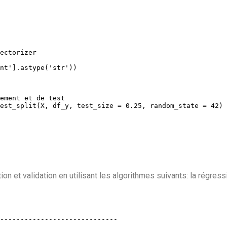
ectorizer
nt'
]
.
astype
(
'str'
)
)
ement et de test
est_split
(
X
,
 df_y
,
 test_size 
=
0.25
,
 random_state 
=
42
)
ion et validation en utilisant les algorithmes suivants: la régres
-----------------------------