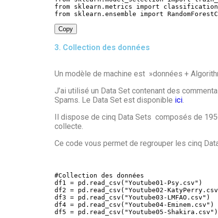
from
 sklearn
.
metrics 
import
from
 sklearn
.
ensemble 
import
 RandomForestC
Copy
3. Collection des données
Un modèle de machine est »données + Algorithm
J’ai utilisé un Data Set contenant des commenta
Spams. Le Data Set est disponible
ici
.
Il dispose de cinq Data Sets composés de 1956 c
collecte.
Ce code vous permet de regrouper les cinq Data
#Collection des données

df1 
=
 pd
.
read_csv
(
"Youtube01-Psy.csv"
)
df2 
=
 pd
.
read_csv
(
"Youtube02-KatyPerry.csv
df3 
=
 pd
.
read_csv
(
"Youtube03-LMFAO.csv"
)
df4 
=
 pd
.
read_csv
(
"Youtube04-Eminem.csv"
)
df5 
=
 pd
.
read_csv
(
"Youtube05-Shakira.csv"
)