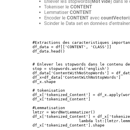
Enlever les stopwords(
Mot vide
) dans le
Tokeniser le
CONTENT
Lemmatiser
CONTENT
Encoder le
CONTENT
avec
countVectori
Scinder le Data set en données d’
entraîn
#Extractions des caracteristiques importan
df_data 
=
 df
[
[
'CONTENT'
,
'CLASS'
]
]
df_data
.
head
(
)
# Enlever les stopwords dans le contenu de
stop 
=
 stopwords
.
words
(
'english'
)
df_data
[
'ContentWithNoStopWords'
]
=
 df_dat
df_x
=
df_data
[
'ContentWithNoStopWords'
]
df_x
.
shape

# tokenisation
df_x
[
'tokenized_Content'
]
=
 df_x
.
apply
(
wor
df_x
[
'tokenized_Content'
]
#Lemmatisation
lmtzr 
=
 WordNetLemmatizer
(
)
df_x
[
'tokenized_Content'
]
=
 df_x
[
'tokenize
lambda
 lst
:
[
lmtzr
.
lemm
df_x
[
'tokenized_Content'
]
.
shape
