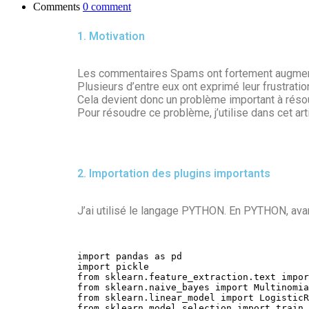
Comments
0 comment
1. Motivation
Les commentaires Spams ont fortement augment
Plusieurs d’entre eux ont exprimé leur frustrati
Cela devient donc un problème important à réso
Pour résoudre ce problème, j’utilise dans cet ar
2. Importation des plugins importants
J’ai utilisé le langage PYTHON. En PYTHON, avant d
import
 pandas 
as
import
from
 sklearn
.
feature_extraction
.
text 
impor
from
 sklearn
.
naive_bayes 
import
from
 sklearn
.
linear_model 
import
from
 sklearn
.
model_selection 
import