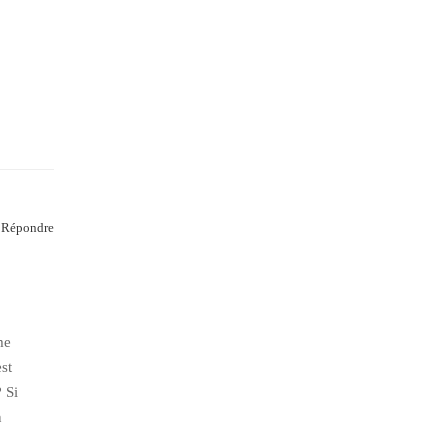
Répondre
me
st
? Si
n