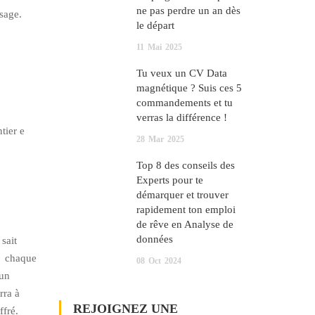
ne pas perdre un an dès
sage.
le départ
11
Mai
2025
Tu veux un CV Data
magnétique ? Suis ces 5
commandements et tu
verras la différence !
tier e
28
Mar
2025
Top 8 des conseils des
Experts pour te
démarquer et trouver
rapidement ton emploi
de rêve en Analyse de
données
 sait
t chaque
08
Oct
2024
 un
rra à
REJOIGNEZ UNE
ffré.