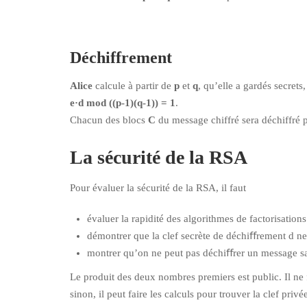
Déchiffrement
Alice
calcule à partir de
p
et
q
, qu’elle a gardés secrets,
e·d mod ((p-1)(q-1)) = 1
.
Chacun des blocs
C
du message chiffré sera déchiffré 
La sécurité de la RSA
Pour évaluer la sécurité de la RSA, il faut
évaluer la rapidité des algorithmes de factorisation
démontrer que la clef secrète de déchiﬀrement d ne 
montrer qu’on ne peut pas déchiﬀrer un message san
Le produit des deux nombres premiers est public. Il ne
sinon, il peut faire les calculs pour trouver la clef privé