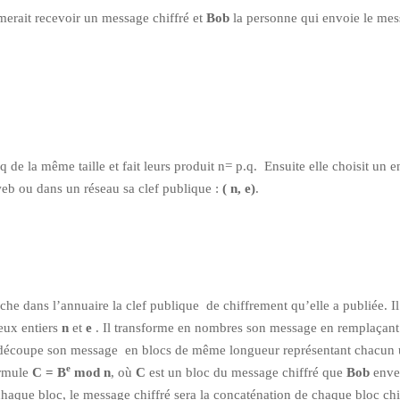
merait recevoir un message chiffré et
Bob
la personne qui envoie le mes
 de la même taille et fait leurs produit n= p.q. Ensuite elle choisit un en
e web ou dans un réseau sa clef publique :
( n, e)
.
rche dans l’annuaire la clef publique de chiffrement qu’elle a publiée. Il
deux entiers
n
et
e
.
Il transforme en nombres son message en remplaçan
 il découpe son message en blocs de même longueur représentant chacun
e
ormule
C = B
mod n
, où
C
est un bloc du message chiffré que
Bob
enve
 chaque bloc, le message chiffré sera la concaténation de chaque bloc chi