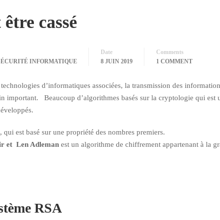
être cassé
Date
Comments
SÉCURITÉ INFORMATIQUE
8 JUIN 2019
1 COMMENT
s technologies d’informatiques associées, la transmission des informatio
soin important. Beaucoup d’algorithmes basés sur la cryptologie qui est 
 développés.
A, qui est basé sur une propriété des nombres premiers.
ir et Len Adleman
est un algorithme de chiffrement appartenant à la g
ystème RSA