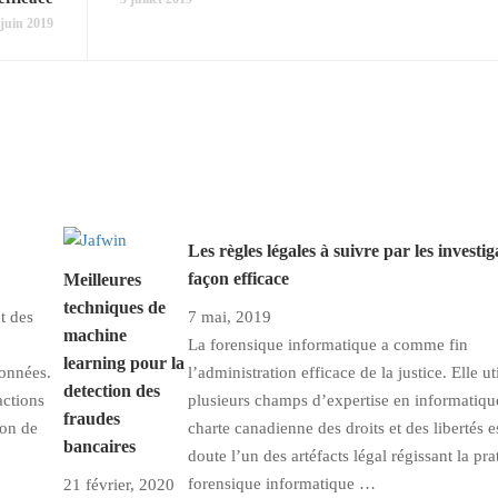
 juin 2019
Les règles légales à suivre par les investi
façon efficace
Meilleures
techniques de
t des
7 mai, 2019
machine
La forensique informatique a comme fin
learning pour la
données.
l’administration efficace de la justice. Elle ut
detection des
actions
plusieurs champs d’expertise en informatiqu
fraudes
ion de
charte canadienne des droits et des libertés e
bancaires
doute l’un des artéfacts légal régissant la pra
forensique informatique …
21 février, 2020