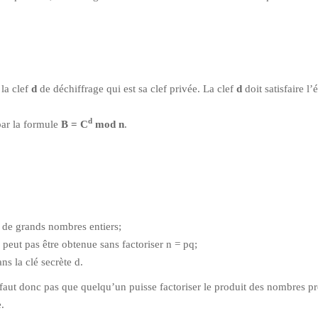
 la clef
d
de déchiffrage qui est sa clef privée. La clef
d
doit satisfaire l’
d
par la formule
B = C
mod n
.
s de grands nombres entiers;
peut pas être obtenue sans factoriser n = pq;
s la clé secrète d.
 faut donc pas que quelqu’un puisse factoriser le produit des nombres pr
e.