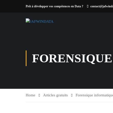
Prêt à développer vos compétences en Data ?
contact@jafwind
FORENSIQUE
Home
Articles gratuits
Forensique informatiqu