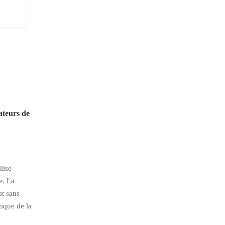
gateurs de
ilise
e. La
st sans
tique de la