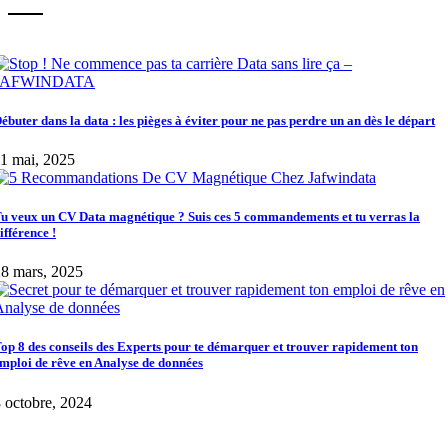
ébuter dans la data : les pièges à éviter pour ne pas perdre un an dès le départ
1 mai, 2025
u veux un CV Data magnétique ? Suis ces 5 commandements et tu verras la
ifférence !
8 mars, 2025
op 8 des conseils des Experts pour te démarquer et trouver rapidement ton
mploi de rêve en Analyse de données
 octobre, 2024