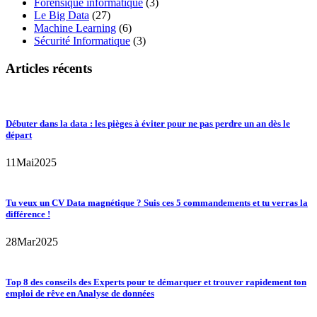
Forensique informatique
(3)
Le Big Data
(27)
Machine Learning
(6)
Sécurité Informatique
(3)
Articles récents
Débuter dans la data : les pièges à éviter pour ne pas perdre un an dès le
départ
11
Mai
2025
Tu veux un CV Data magnétique ? Suis ces 5 commandements et tu verras la
différence !
28
Mar
2025
Top 8 des conseils des Experts pour te démarquer et trouver rapidement ton
emploi de rêve en Analyse de données