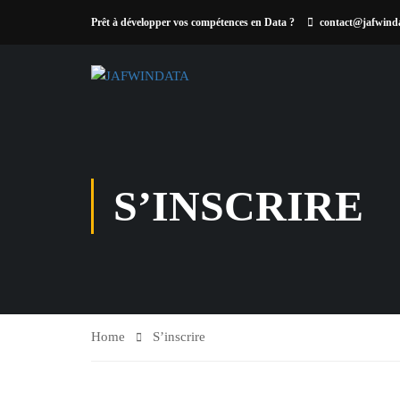
Prêt à développer vos compétences en Data ?
contact@jafwind
S’INSCRIRE
Home
S’inscrire