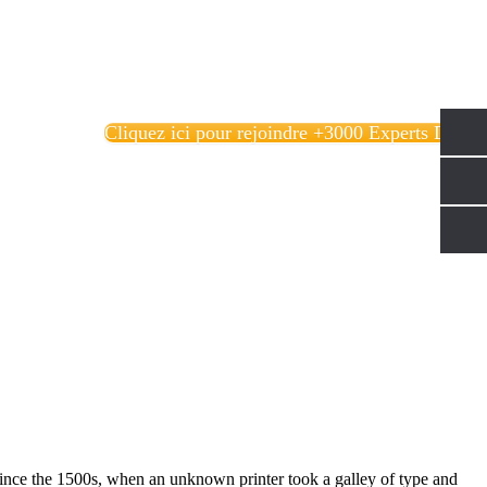
Cliquez ici pour rejoindre +3000 Experts Data!
ince the 1500s, when an unknown printer took a galley of type and