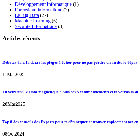
Développement Informatique
(1)
Forensique informatique
(3)
Le Big Data
(27)
Machine Learning
(6)
Sécurité Informatique
(3)
Articles récents
Débuter dans la data : les pièges à éviter pour ne pas perdre un an dès le dépar
11
Mai
2025
Tu veux un CV Data magnétique ? Suis ces 5 commandements et tu verras la di
28
Mar
2025
Top 8 des conseils des Experts pour te démarquer et trouver rapidement ton e
08
Oct
2024