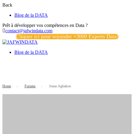
Back
Blog de la DATA
Prêt à développer vos compétences en Data ?
contact@jafwindata.com
Cliquez ici pour rejoindre +3000 Experts Data!
Blog de la DATA
Jonas Agbakou
Home
›
Forums
›
Jonas Agbakou