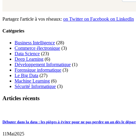
Partagez l'article à vos réseaux:
on Twitter
on Facebook
on LinkedIn
Catégories
Business Intelligence
(28)
Commerce électronique
(3)
Data Science
(23)
Deep Learning
(6)
Développement Informatique
(1)
Forensique informatique
(3)
Le Big Data
(27)
Machine Learning
(6)
Sécurité Informatique
(3)
Articles récents
Débuter dans la data : les pièges à éviter pour ne pas perdre un an dès le dépar
11
Mai
2025