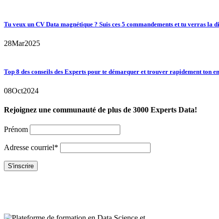
Tu veux un CV Data magnétique ? Suis ces 5 commandements et tu verras la di
28
Mar
2025
Top 8 des conseils des Experts pour te démarquer et trouver rapidement ton e
08
Oct
2024
Rejoignez une communauté de plus de 3000 Experts Data!
Prénom
Adresse courriel*