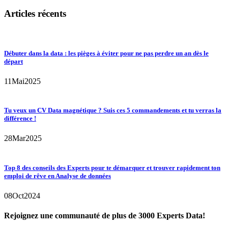
Articles récents
Débuter dans la data : les pièges à éviter pour ne pas perdre un an dès le
départ
11
Mai
2025
Tu veux un CV Data magnétique ? Suis ces 5 commandements et tu verras la
différence !
28
Mar
2025
Top 8 des conseils des Experts pour te démarquer et trouver rapidement ton
emploi de rêve en Analyse de données
08
Oct
2024
Rejoignez une communauté de plus de 3000 Experts Data!